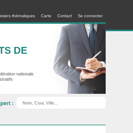
ssiers thématiques
Carte
Contact
Se connecter
TS DE
édération nationale
tratifs
Recherche
pert :